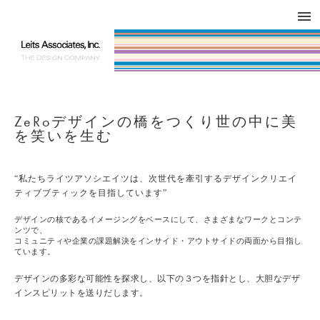
DESIGN WORKS / BRAND COLLATERAL
CONCEPT
COMPANY
ISSUE
RESPECT
ZeRoデザインの橋をつくり世の中に美
を笑いを生む
“私たちライツアソシエイツは、次世代を牽引するデザインクリエイ
ティブブティックを目指しています”
デザインの核であるイメージングをベースにして、さまざまなワークとコンテ
ンツで、
コミュニティや企業の課題解決をインサイド・アウトサイドの両面から目指し
ています。
デザインの多彩な可能性を探求し、以下の３つを指針とし、大胆なデザ
インスピリットを送りだします。