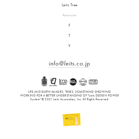
Leits Tree
Recruite
F
T
Y
info@leits.co.jp
LIFE AND EARTH IMAGES, TREES, SOMETHING GROWING
WORKING FOR A BETTER UNDERSTANDING OF "Leits DESIGN POWER
System" © 2021 Leits Associaties, Inc. All Rights Reserved.