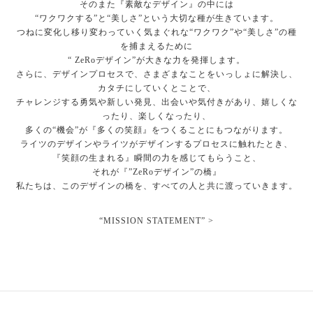
そのまた『素敵なデザイン』の中には
“ワクワクする”と“美しさ”という大切な種が生きています。
つねに変化し移り変わっていく気まぐれな“ワクワク”や“美しさ”の種
を捕まえるために
“ ZeRoデザイン”が大きな力を発揮します。
さらに、デザインプロセスで、さまざまなことをいっしょに解決し、
カタチにしていくとことで、
チャレンジする勇気や新しい発見、出会いや気付きがあり、嬉しくな
ったり、楽しくなったり、
多くの“機会”が『多くの笑顔』をつくることにもつながります。
ライツのデザインやライツがデザインするプロセスに触れたとき、
『笑顔の生まれる』瞬間の力を感じてもらうこと、
それが『”ZeRoデザイン”の橋』
私たちは、このデザインの橋を、すべての人と共に渡っていきます。
“MISSION STATEMENT” >