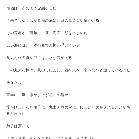
僧侶は、次のような話をした
「果てしなく広がる海の底に、目の見えない亀がいる
その盲亀が、百年に一度、海面に顔を出すのだ
広い海には、一本の丸太ん棒が浮いている
丸太ん棒の真ん中には小さな穴がある
その丸太ん棒は、風のまにまに、西へ東へ、南へ北へと漂っているのだ
そなたよ
百年に一度、浮かび上がるこの亀が
浮かび上がった拍子に、丸太ん棒の穴に、ひょいと頭を入れることがあ
ると思うか
弟子は驚いて
「僧侶さま、そんなことは、とても考えられません」