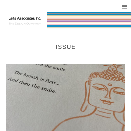
DESIGN WORKS / BRAND COLLATERAL
CONCEPT
COMPANY
ISSUE
RESPECT
ISSUE