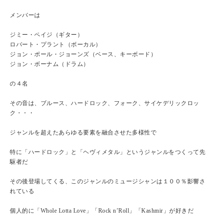
メンバーは
ジミー・ペイジ（ギター）
ロバート・プラント（ボーカル）
ジョン・ポール・ジョーンズ（ベース、キーボード）
ジョン・ボーナム（ドラム）
の４名
その音は、ブルース、ハードロック、フォーク、サイケデリックロッ
ク・・・
ジャンルを超えたあらゆる要素を融合させた多様性で
特に「ハードロック」と「ヘヴィメタル」というジャンルをつくって先
駆者だ
その後登場してくる、このジャンルのミュージシャンは１００％影響さ
れている
個人的に「Whole Lotta Love」「Rock n’Roll」「Kashmir」が好きだ