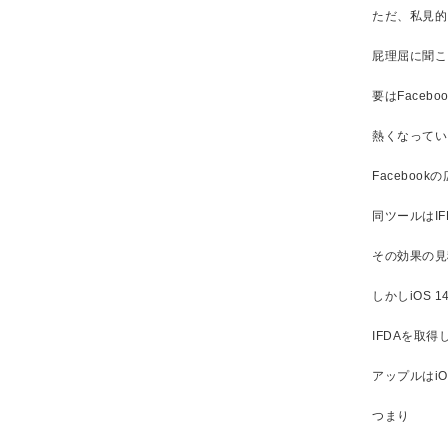
ただ、私見的に
屁理屈に聞こ
要はFaceb
熱くなってい
Faceboo
同ツールはI
その効果の見
しかしiOS
IFDAを取
アップルはi
つまり