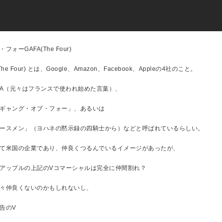
ォーGAFA(The Four)
he Four) とは、Google、Amazon、Facebook、Appleの4社のこと。
FA（元々はフランスで使われ始めた言葉）、
ギャング・オブ・フォー」、あるいは
ースメン」（ヨハネの黙示録の四騎士から）などと呼ばれているらしい。
て米国の企業であり、仲良くつるんでいるイメージがあったが、
アップルの上記のVコマーシャルは完全に仲間割れ？
々仲良くないのかもしれないし、
告のV