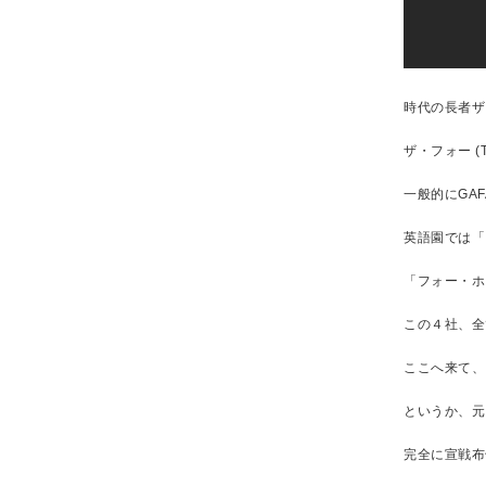
時代の長者ザ・フ
ザ・フォー (T
一般的にGA
英語園では「
「フォー・ホ
この４社、全
ここへ来て、
というか、元
完全に宣戦布