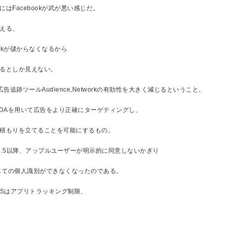
はFacebookが武が悪い感じだ。
える、
ookが儲からなくなるから
るとしか見えない。
kの広告追跡ツールAudience,Networkの有効性を大きく減じるということ。
FDAを用いて広告をより正確にターゲティングし、
積もりを立てることを可能にするもの。
 14.5以降、アップルユーザーが明示的に同意しないかぎり
得しての個人識別ができなくなったのである。
OSはアプリトラッキング制限、