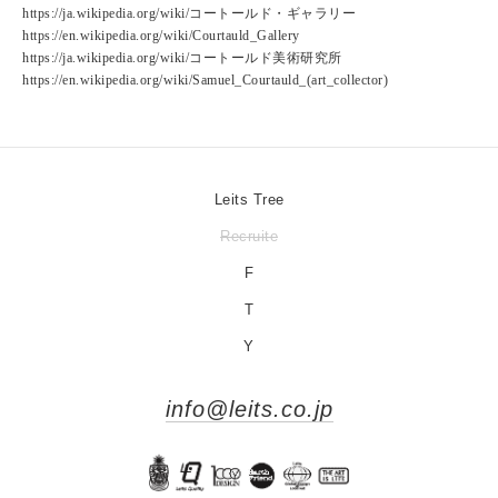
https://ja.wikipedia.org/wiki/コートールド・ギャラリー
https://en.wikipedia.org/wiki/Courtauld_Gallery
https://ja.wikipedia.org/wiki/コートールド美術研究所
https://en.wikipedia.org/wiki/Samuel_Courtauld_(art_collector)
Leits Tree
Recruite
F
T
Y
info@leits.co.jp