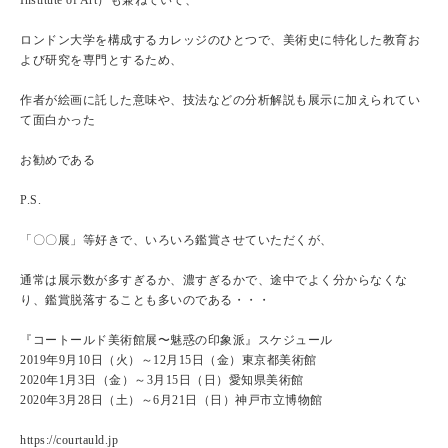
ロンドン大学を構成するカレッジのひとつで、美術史に特化した教育お
よび研究を専門とするため、
作者が絵画に託した意味や、技法などの分析解説も展示に加えられてい
て面白かった
お勧めである
P.S.
「〇〇展」等好きで、いろいろ鑑賞させていただくが、
通常は展示数が多すぎるか、濃すぎるかで、途中でよく分からなくな
り、鑑賞脱落することも多いのである・・・
『コートールド美術館展〜魅惑の印象派』スケジュール
2019年9月10日（火）～12月15日（金）東京都美術館
2020年1月3日（金）～3月15日（日）愛知県美術館
2020年3月28日（土）～6月21日（日）神戸市立博物館
https://courtauld.jp