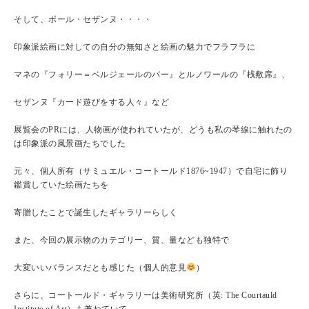
そして、ポール・セザンヌ・・・・
印象派絵画に対しての自分の無知さと絵画の魅力でフラフラに
マネの『フォリー＝ベルジェールのバー』とルノワールの『桟敷席』、
セザンヌ『カード遊びをする人々』など
展覧会のPRには、人物画が使われていたが、どうも私の琴線に触れたの
は印象派の風景画たちでした
元々、個人所有（サミュエル・コートールド1876~1947）で自宅に飾り
鑑賞していた絵画たちを
寄贈したことで誕生したギャラリーらしく
また、今回の展示物のカテゴリー、質、量なども独特で
大変いいバランスだとも感じた（個人的意見
）
さらに、コートールド・ギャラリーは美術研究所（英: The Courtauld
Institute of Art）も兼ねていて、