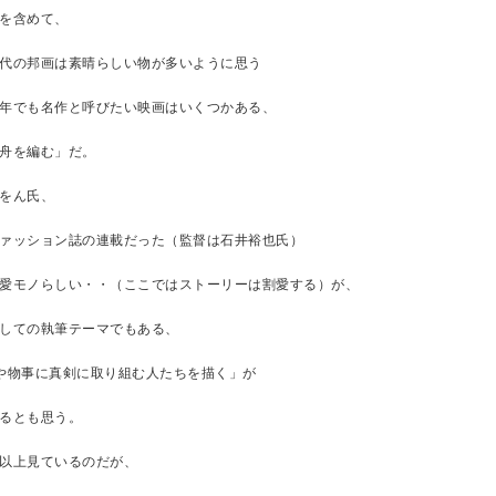
を含めて、
代の邦画は素晴らしい物が多いように思う
年でも名作と呼びたい映画はいくつかある、
舟を編む」だ。
をん氏、
ァッション誌の連載だった（監督は石井裕也氏）
愛モノらしい・・（ここではストーリーは割愛する）が、
しての執筆テーマでもある、
や物事に真剣に取り組む人たちを描く」が
るとも思う。
以上見ているのだが、