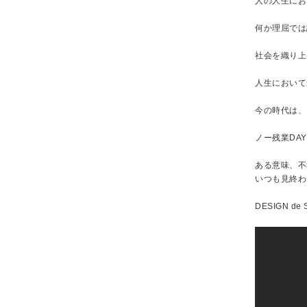
人の人生にお
何か理屈では
社会を織り上
人生において
今の時代は、
ノー残業DA
ある意味、不
いつも見終わ
DESIGN de S