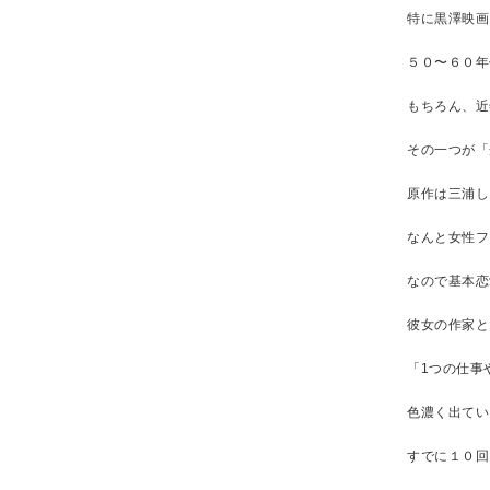
特に黒澤映画
５０〜６０年
もちろん、近
その一つが「
原作は三浦し
なんと女性フ
なので基本恋
彼女の作家と
「1つの仕事
色濃く出てい
すでに１０回