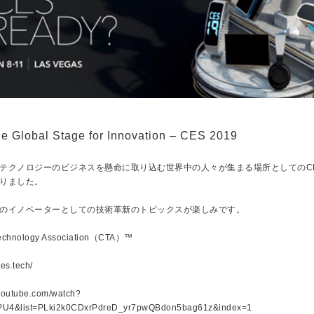
e Global Stage for Innovation – CES 2019
テクノロジーのビジネスを懸命に取り込む世界中の人々が集まる場所としてのC
りました。
のイノベーターとしての技術革新のトピックスが楽しみです。
echnology Association（CTA）™
es.tech/
.youtube.com/watch?
PU4&list=PLki2k0CDxrPdreD_yr7pwQBdon5bag61z&index=1