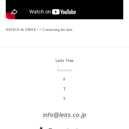
DESIGN de SMILE ! = Connecting the dots.
Leits Tree
Recruite
F
T
Y
info@leits.co.jp