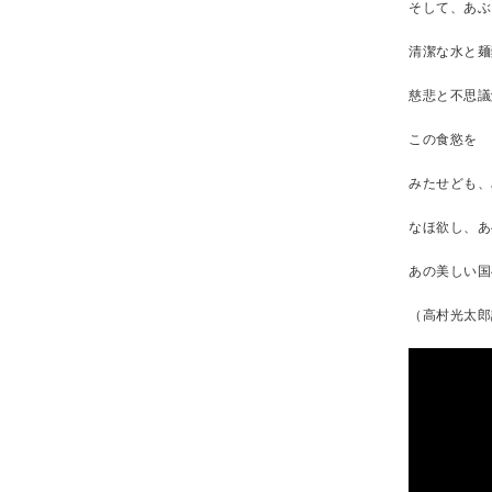
そして、あぶ
清潔な水と麺
慈悲と不思議
この食慾を
みたせども、
なほ欲し、あ
あの美しい国
（高村光太郎