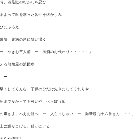
時、四足獣のむかしを忍び
まよって餌を求った習性を懐かしみ
びにふるえ
破壊、飽満の慾に飢い渇く
ー やきお三人前 ー 御酒のお代わり・・・・・」
える蒲焼屋の渋団扇
 ー
早くしてくんな、子供の分だけ先きにしてくれりや、
朝までかかっても可いや、べらぼうめ」
の毒さま、へえお誂へ ー 入らっしゃい ー 御新規九十六番さん・・・」
上に鰻がこげる、鰻がごげる
をやや恢復し