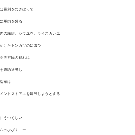
は暴利をむさぼって
に馬肉を盛る
肉の繊維、シウユウ、ライスカレエ
かけたトンカツのにほひ
高等遊民の群れは
を道聴途説し
論家は
メントストアエを建設しようとする
にうつくしい
尺八のひびく ー