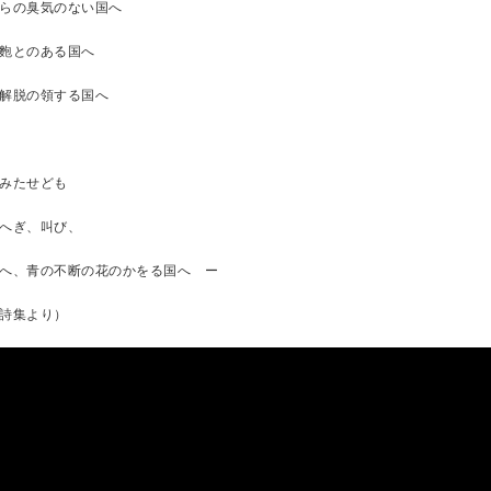
らの臭気のない国へ
麭とのある国へ
解脱の領する国へ
みたせども
へぎ、叫び、
へ、青の不断の花のかをる国へ ー
詩集より）