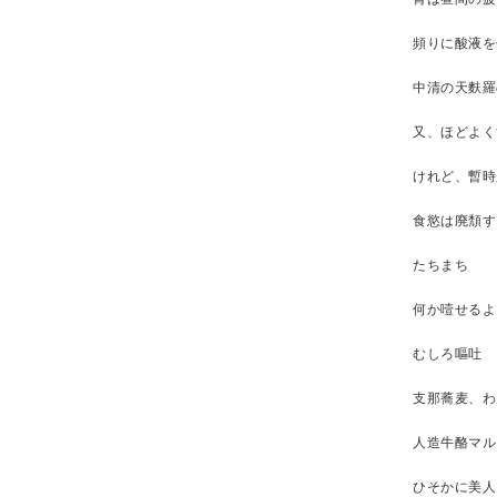
頻りに酸液を
中清の天麩羅
又、ほどよく
けれど、暫時
食慾は廃頽す
たちまち
何か噎せるよ
むしろ嘔吐
支那蕎麦、わ
人造牛酪マル
ひそかに美人