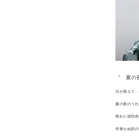
『 夏の
日が落ちて、
夏の夜のうれ
晴れた琥珀色
何食わぬ顔の