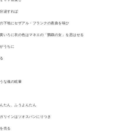
分泌すれば
の下地にセザアル・フランクの夜曲を味ひ
黄いろに衣の色はマネエの「鸚鵡の女」を思はせる
がうちに
る
うな魂の眩暈
んたん、ふうよんたん
ガリインはソオスパンにりつき
を売る