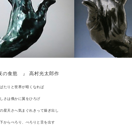
夜の食慾 』 高村光太郎作
ぱたりと世界が暗くなれば
しさは俄かに翼をひろげ
の星天さへ気まぐれきって燥ぎ出し
下からぺろり、ぺろりと舌を出す