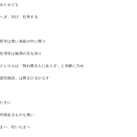
みたせども
へぎ、叫び、狂奔する
哲学は青い表紙の中に蹲り
生理学は無用の舌を誇り
クレエルは「我れ猶太人にあらず」と弁解に力め
源氏物語」は唇をひるがえす
たすに
功徳あるものも無い
まへ、吐いちまへ