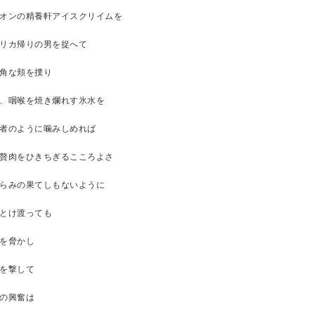
オンの精養軒アイスクリイムを
リカ帰りの男を捉へて
角な頬を撲り
、咽喉を焼き爛れす氷水を
者のように噛みしめれば
贅肉をひきちぎるこころよさ
らみの果てしもないように
とけ渡っても
を脅かし
を撃して
の興奮は