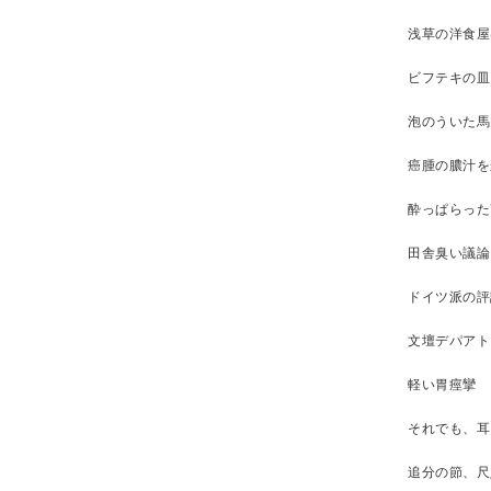
浅草の洋食屋
ビフテキの皿
泡のういた馬
癌腫の膿汁を
酔っぱらった
田舎臭い議論
ドイツ派の評
文壇デパアト
軽い胃痙攣
それでも、耳
追分の節、