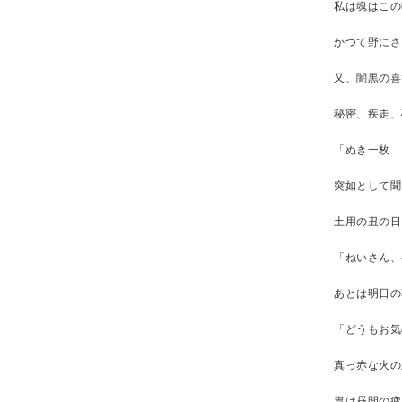
私は魂はこの
かつて野にさ
又、闇黒の喜
秘密、疾走、
「ぬき一枚 
突如として聞
土用の丑の日
「ねいさん、
あとは明日の
「どうもお気
真っ赤な火の
胃は昼間の疲