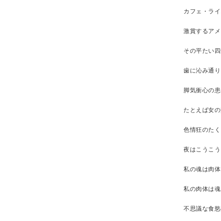
カフェ・ライ
激賞するアメ
その平たい四
歯に沁み通り
脚気衝心の患
たとえば女の
色情狂のたく
夜はこうこう
私の魂は肉体
私の肉体は魂
不思議な食慾