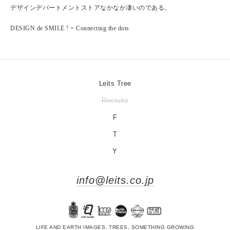
デザインデパートメントストアなかなか凄いのである。
DESIGN de SMILE ! = Connecting the dots
Leits Tree
Recruite
F
T
Y
info@leits.co.jp
LIFE AND EARTH IMAGES, TREES, SOMETHING GROWING