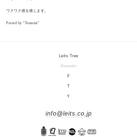
ワクワク感を感じます。
Posted by “Tomomi”
Leits Tree
Recruite
F
T
Y
info@leits.co.jp