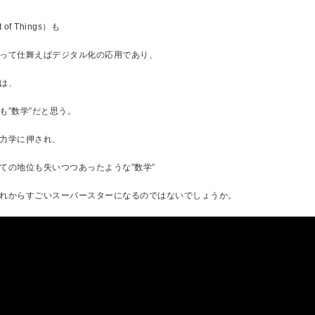
t of Things）も
って仕舞えばデジタル化の応用であり、
は、
も”数学”だと思う。
力学に押され、
ての地位も失いつつあったような”数学”
れからすごいスーパースターになるのではないでしょうか。