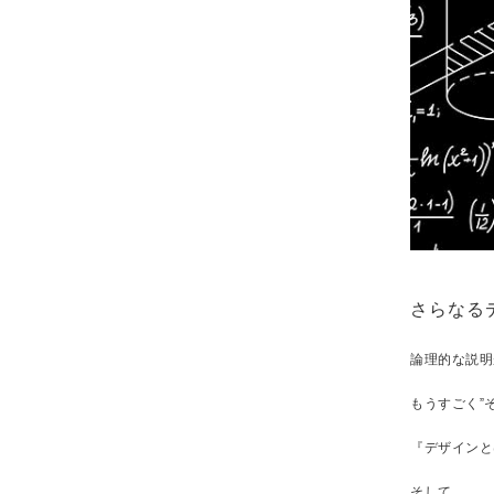
さらなる
論理的な説明
もうすごく”
『デザインと
そして、