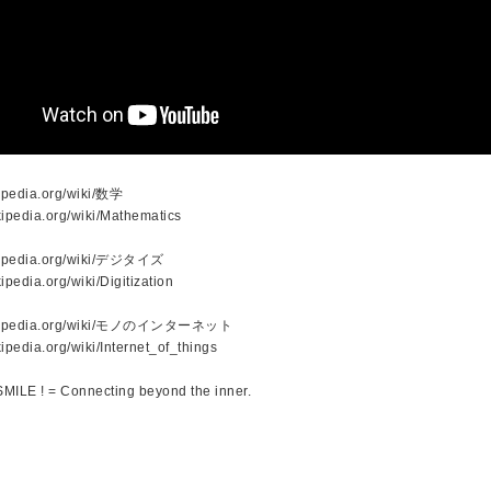
ikipedia.org/wiki/数学
ikipedia.org/wiki/Mathematics
wikipedia.org/wiki/デジタイズ
kipedia.org/wiki/Digitization
.wikipedia.org/wiki/モノのインターネット
kipedia.org/wiki/Internet_of_things
MILE ! = Connecting beyond the inner.