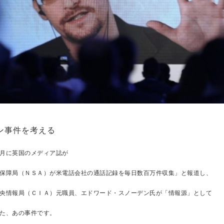
ン事件を考える
月に英国のメディア誌が
保障局（ＮＳＡ）が米電話会社の通話記録を毎日数百万件収集」と報道し、
央情報局（ＣＩＡ）元職員、エドワード・スノーデン氏が「情報源」として
た、あの事件です。