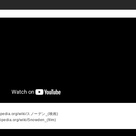
wikipedia.org/wiki/スノーデン_(映画)
ikipedia.org/wiki/Snowden_(film)