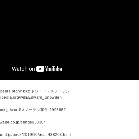
.wikipedia.org/wiki/エドワード・スノーデン
ikipedia.org/wiki/Edward_Snowden
tobank.jp/word/スノーデン事件-1995882
awade.co.jp/bungei/3030/
sound.jp/book/2019/10/post-438203.html