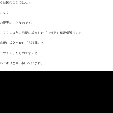
う他国のことではなく、
もなく、
の現実のことなのです。
、２０１３年に強硬に成立した『（特定）秘密保護法』も、
強硬に成立させた『共謀罪』も
デザインしたものです」と
ハッキリと言い切っています。