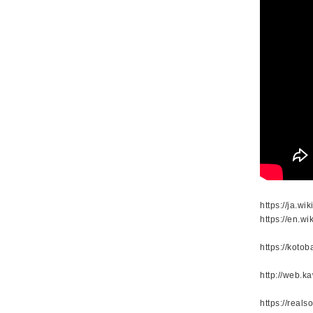
https://ja
https://en.w
https://ko
http://web.k
https://real