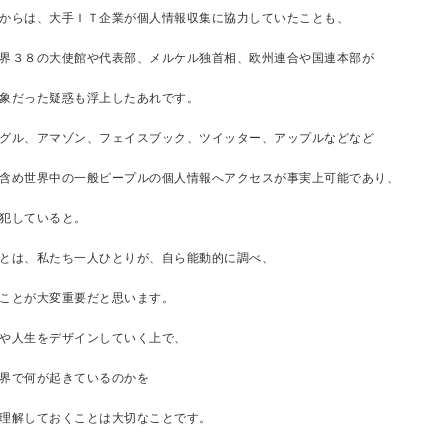
からは、大手ＩＴ企業が個人情報収集に協力していたことも、
界３８の大使館や代表部、メルケル独首相、欧州連合や国連本部が
象だった疑惑も浮上したあれです。
グル、アマゾン、フェイスブック、ツイッター、アップルなどなど
含め世界中の一般ピープルの個人情報へアクセスが事実上可能であり、
犯していると。
とは、私たち一人ひとりが、自ら能動的に調べ、
ことが大変重要だと思います。
や人生をデザインしていく上で、
界で何が起きているのかを
理解しておくことは大切なことです。