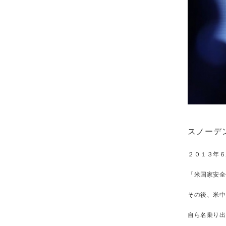
スノーデ
２０１３年６
「米国家安全
その後、米中
自ら名乗り出