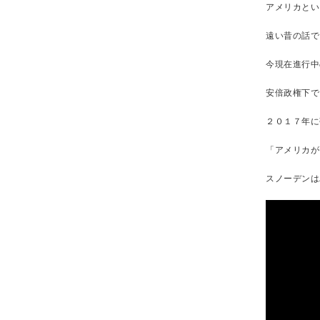
アメリカとい
遠い昔の話で
今現在進行中
安倍政権下で
２０１７年に
「アメリカが
スノーデンは