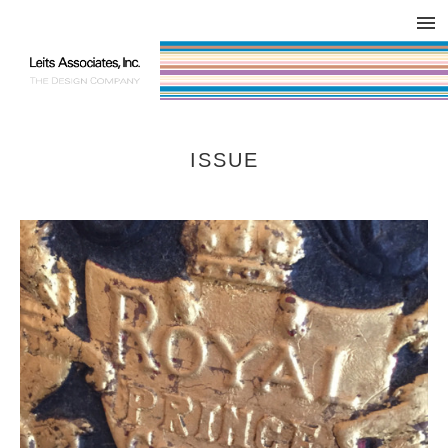
DESIGN WORKS / BRAND COLLATERAL
CONCEPT
COMPANY
ISSUE
RESPECT
ISSUE