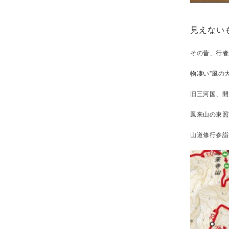
見えない
その昔、行者
物凄い”風の
旧三河国、開
鳳来山の東照
山道修行参詣