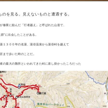
ものを見る。見えないものと遭遇する。
が修業に励んだ「行者越え」と呼ばれた山道で、
大群”に出会したことがある。
湯１３００年の名湯、湯谷温泉から湯谷峠を越えて
宮まで歩いた時のことだ。
者の最大の難所といわれてきた峠に差し掛かったころだった