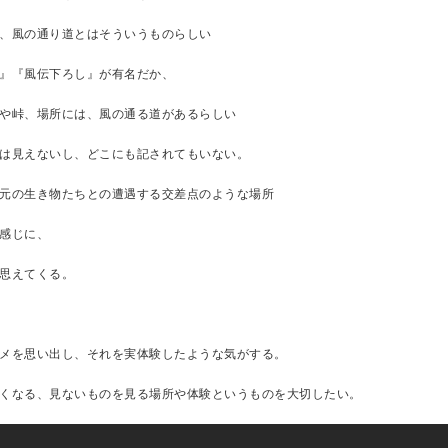
、風の通り道とはそういうものらしい
』『風伝下ろし』が有名だか、
や峠、場所には、風の通る道があるらしい
は見えないし、どこにも記されてもいない。
元の生き物たちとの遭遇する交差点のような場所
感じに、
思えてくる。
メを思い出し、それを実体験したような気がする。
くなる、見ないものを見る場所や体験というものを大切したい。