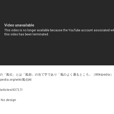
の「風伝」とは「風顛」の当て字であり「風のよく通るところ」（Wikipedia）
ikipedia.org/wiki/風伝峠
p/articles/43717/
, No design
n