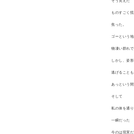
そう見えた
ものすごく慌
焦った。
ゴーという地
物凄い群れで
しかし、姿形
逃げることも
あっという間
そして
私の体を通り
一瞬だった
今のは現実だ