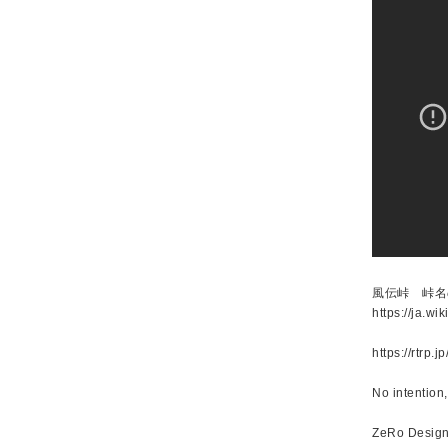
風伝峠 峠名
https://ja.w
https://rtrp.j
No intention
ZeRo Desig