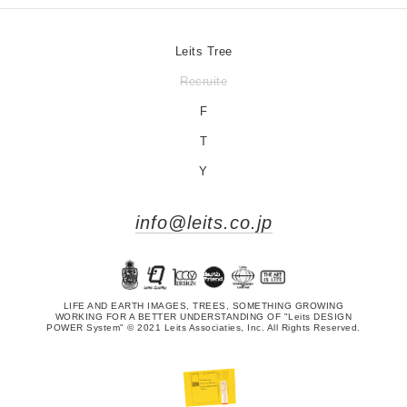
Leits Tree
Recruite
F
T
Y
info@leits.co.jp
LIFE AND EARTH IMAGES, TREES, SOMETHING GROWING
WORKING FOR A BETTER UNDERSTANDING OF "Leits DESIGN
POWER System" © 2021 Leits Associaties, Inc. All Rights Reserved.