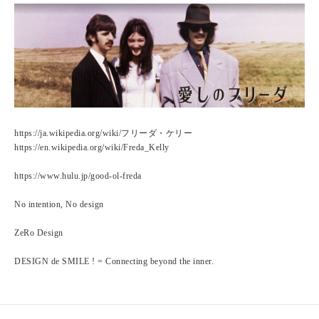
https://ja.wikipedia.org/wiki/フリーダ・ケリー
https://en.wikipedia.org/wiki/Freda_Kelly
https://www.hulu.jp/good-ol-freda
No intention, No design
ZeRo Design
DESIGN de SMILE ! = Connecting beyond the inner.