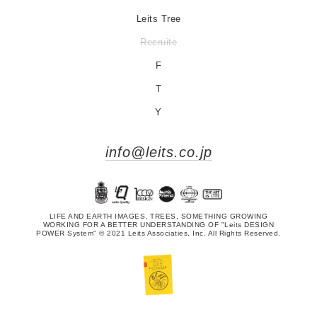
Leits Tree
Recruite
F
T
Y
info@leits.co.jp
LIFE AND EARTH IMAGES, TREES, SOMETHING GROWING
WORKING FOR A BETTER UNDERSTANDING OF "Leits DESIGN
POWER System" © 2021 Leits Associaties, Inc. All Rights Reserved.