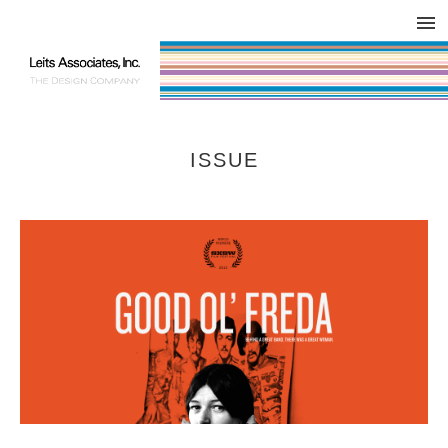
DESIGN WORKS / BRAND COLLATERAL
CONCEPT
COMPANY
ISSUE
RESPECT
ISSUE