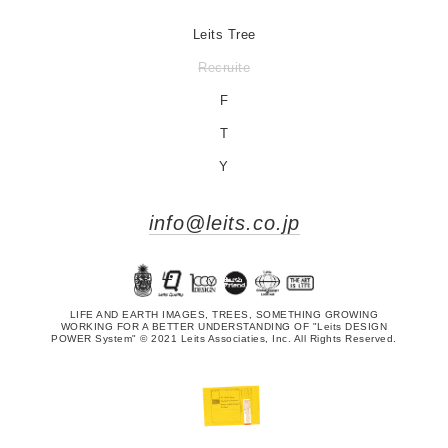
Leits Tree
Recruite
F
T
Y
info@leits.co.jp
LIFE AND EARTH IMAGES, TREES, SOMETHING GROWING
WORKING FOR A BETTER UNDERSTANDING OF "Leits DESIGN
POWER System" © 2021 Leits Associaties, Inc. All Rights Reserved.