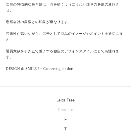
女性の特徴的な巻き髪は、円を描くようにうねり煙草の巻紙の連想さ
せ、
巻紙会社の象徴との印象が重なります。
芸術性が高いながら、広告として商品のイメージやポイントを適切に捉
え
購買意欲を引き立て魅了する独自のデザインスタイルにとても憧れま
す。
DESIGN de SMILE ! = Connecting the dots
Leits Tree
Recruite
F
T