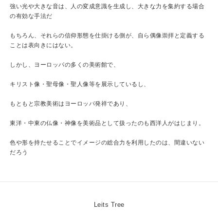
強い光や大きな音は、人の変成意識を生成し、大きな力を集約する場合
の有効な手法だ
もちろん、それらの信仰形態を仕掛ける側が、自ら偶像崇拝と定義する
ことは表向きにはない。
しかし、ヨーロッパの多くの美術館で、
キリスト像・聖母像・聖人像等を展示しているし、
もともと宗教美術はヨーロッパ発祥であり、
東洋・中東の仏像・神像を美術品として扱ったのも西洋人がはじまり。
色や形を持たせることでイメージの総合力を利用したのは、間違いない
だろう
Leits Tree