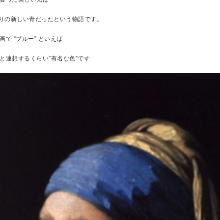
ぶりの新しい青だったという物語です。
で “ブルー” といえば
と連想するくらい”有名な色”です