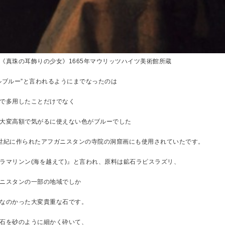
《真珠の耳飾りの少女》1665年マウリッツハイツ美術館所蔵
ルブルー”と言われるようにまでなったのは
で多用したことだけでなく
大変高額で気がるに使えない色がブルーでした
世紀に作られたアフガニスタンの寺院の洞窟画にも使用されていたです。
ラマリンン(海を越えて)』と言われ、原料は鉱石ラピスラズリ、
ニスタンの一部の地域でしか
なのかった大変貴重な石です。
石を砂のように細かく砕いて、