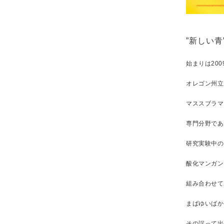
”新しい青
始まりは200
オレゴン州立
マススブラマ
専門分野であ
研究実験中の
酸化マンガン
組み合わせて
まばゆいばか
その誤って出