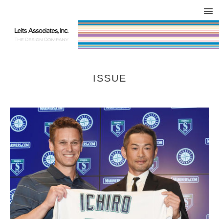
DESIGN WORKS / BRAND COLLATERAL
CONCEPT
COMPANY
ISSUE
RESPECT
ISSUE