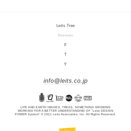
Leits Tree
Recruite
F
T
Y
info@leits.co.jp
LIFE AND EARTH IMAGES, TREES, SOMETHING GROWING
WORKING FOR A BETTER UNDERSTANDING OF "Leits DESIGN
POWER System" © 2021 Leits Associaties, Inc. All Rights Reserved.