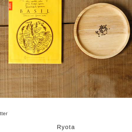
tter
Ryota