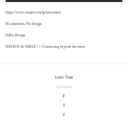
https://www.uniqlo.com/jp/ja/women
No intention, No design
ZeRo Design
DESIGN de SMILE ! = Connecting beyond the inner.
Leits Tree
Recruite
F
T
Y