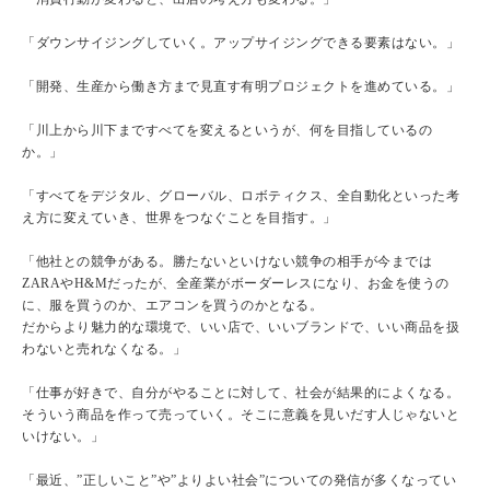
「ダウンサイジングしていく。アップサイジングできる要素はない。」
「開発、生産から働き方まで見直す有明プロジェクトを進めている。」
「川上から川下まですべてを変えるというが、何を目指しているの
か。」
「すべてをデジタル、グローバル、ロボティクス、全自動化といった考
え方に変えていき、世界をつなぐことを目指す。」
「他社との競争がある。勝たないといけない競争の相手が今までは
ZARAやH&Mだったが、全産業がボーダーレスになり、お金を使うの
に、服を買うのか、エアコンを買うのかとなる。
だからより魅力的な環境で、いい店で、いいブランドで、いい商品を扱
わないと売れなくなる。」
「仕事が好きで、自分がやることに対して、社会が結果的によくなる。
そういう商品を作って売っていく。そこに意義を見いだす人じゃないと
いけない。」
「最近、”正しいこと”や”よりよい社会”についての発信が多くなってい