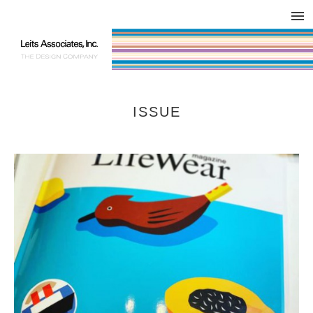
DESIGN WORKS / BRAND COLLATERAL
CONCEPT
COMPANY
ISSUE
RESPECT
ISSUE