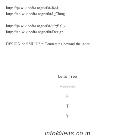
https://ja.wikipedia.org/wiki/易経
https://en.wikipedia.org/wiki/I_Ching
https://ja.wikipedia.org/wiki/デザイン
https://en.wikipedia.org/wiki/Design
DESIGN de SMILE ! = Connecting beyond the inner.
Leits Tree
Recruite
F
T
Y
info@leits.co.jp