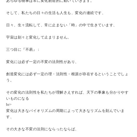
あらゆる物事は常に変化創造的に動いていきます。
そして、私たちの日々の生活も人生も、変化の連続です、
日々、生々流転して、常に止まない「時」の中で生きています、
宇宙は刻々と変化して止まリません。
三つ目に『不易』：
変化には必ず一定の不変の法則性があり、
創造変化には必ず一定の理・法則性・根源が存在するということでしょ
う。
その変化の法則性を私たちが理解さえすれば、天下の事象も分かりやす
いものになる
br>
変化は大きなバイオリズムの周期によって大きなリズムを刻んでいま
す、
その大きな不変の法則にならったならば、